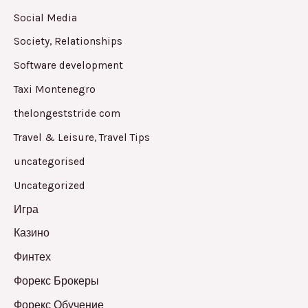
Social Media
Society, Relationships
Software development
Taxi Montenegro
thelongeststride com
Travel & Leisure, Travel Tips
uncategorised
Uncategorized
Игра
Казино
Финтех
Форекс Брокеры
Форекс Обучение