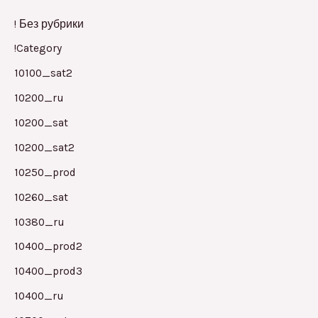
! Без рубрики
!Category
10100_sat2
10200_ru
10200_sat
10200_sat2
10250_prod
10260_sat
10380_ru
10400_prod2
10400_prod3
10400_ru