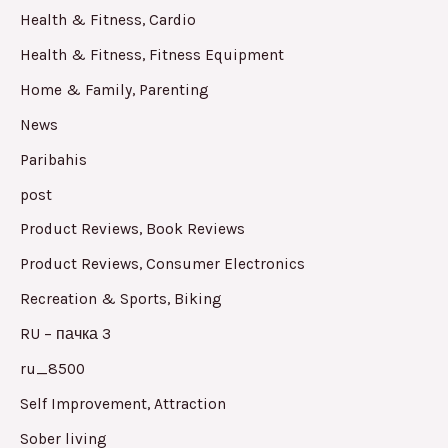
Health & Fitness, Cardio
Health & Fitness, Fitness Equipment
Home & Family, Parenting
News
Paribahis
post
Product Reviews, Book Reviews
Product Reviews, Consumer Electronics
Recreation & Sports, Biking
RU – пачка 3
ru_8500
Self Improvement, Attraction
Sober living