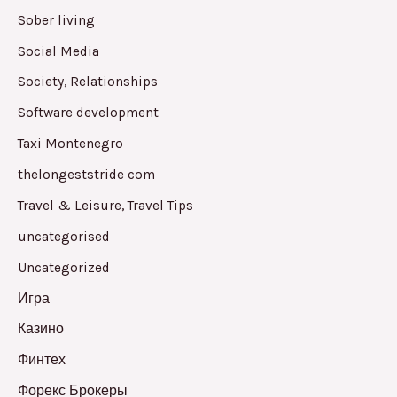
Sober living
Social Media
Society, Relationships
Software development
Taxi Montenegro
thelongeststride com
Travel & Leisure, Travel Tips
uncategorised
Uncategorized
Игра
Казино
Финтех
Форекс Брокеры