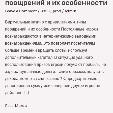
поощрений и их особенности
привилегиями:
Leave a Comment
/
9950_prod
/
admin
типы
поощрений
Виртуальные казино с привилегиями: типы
и
поощрений и их особенности Постоянные игроки
их
вознаграждаются в интернет-казино выгодными
особенности
вознаграждениями. Это позволяет посетителям
больше времени вращать слоты, используя
дополнительный капитал. В ситуации удачного
воспользования призов игроки получают прибыль, не
задействуя личные деньги. Таким образом, получить
дохода можно за счет казино 7К, предварительно
депонировав сумму или совершив другое игровое
действие. […]
Read More »