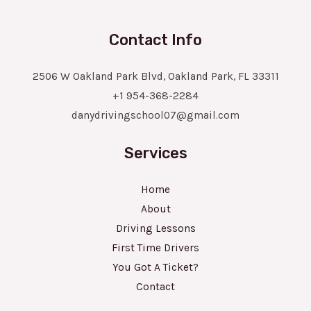
Contact Info
2506 W Oakland Park Blvd, Oakland Park, FL 33311
+1 954-368-2284
danydrivingschool07@gmail.com
Services
Home
About
Driving Lessons
First Time Drivers
You Got A Ticket?
Contact