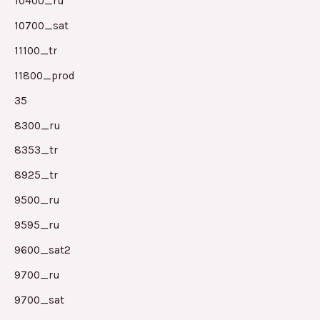
10400_ru
10700_sat
11100_tr
11800_prod
35
8300_ru
8353_tr
8925_tr
9500_ru
9595_ru
9600_sat2
9700_ru
9700_sat