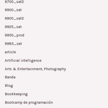
9700_sat2
9900_sat
9900_sat2
9925_sat
9950_prod
9985_sat
article
Artificial intelligence
Arts & Entertainment, Photography
Banda
Blog
Bookkeeping
Bootcamp de programación