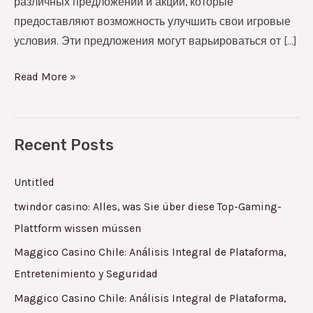
различных предложений и акций, которые
предоставляют возможность улучшить свои игровые
условия. Эти предложения могут варьироваться от […]
Read More »
Recent Posts
Untitled
twindor casino: Alles, was Sie über diese Top-Gaming-
Plattform wissen müssen
Maggico Casino Chile: Análisis Integral de Plataforma,
Entretenimiento y Seguridad
Maggico Casino Chile: Análisis Integral de Plataforma,