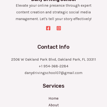
Elevate your online presence through expert
content creation and strategic social media
management. Let's tell your story effectively!
Contact Info
2506 W Oakland Park Blvd, Oakland Park, FL 33311
+1 954-368-2284
danydrivingschool07@gmail.com
Services
Home
About