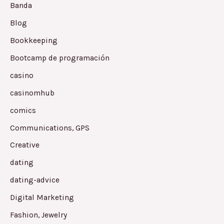
Banda
Blog
Bookkeeping
Bootcamp de programación
casino
casinomhub
comics
Communications, GPS
Creative
dating
dating-advice
Digital Marketing
Fashion, Jewelry