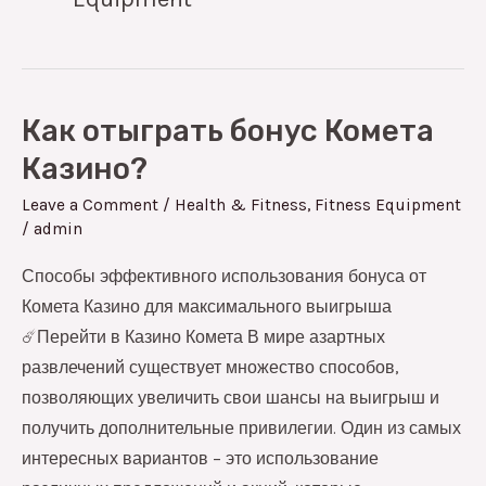
Как отыграть бонус Комета
Как
отыграть
Казино?
бонус
Leave a Comment
/
Health & Fitness, Fitness Equipment
Комета
/
admin
Казино?
Способы эффективного использования бонуса от
Комета Казино для максимального выигрыша
☄️Перейти в Казино Комета В мире азартных
развлечений существует множество способов,
позволяющих увеличить свои шансы на выигрыш и
получить дополнительные привилегии. Один из самых
интересных вариантов – это использование