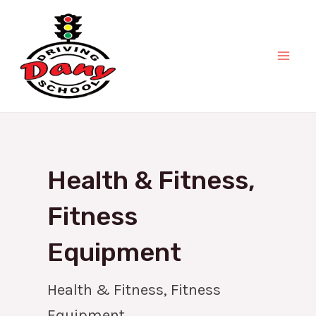
Main
Skip
to
Men
content
Health & Fitness,
Fitness
Equipment
Health & Fitness, Fitness
Equipment