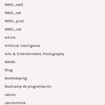
9900_sat2
9925_sat
9950_prod
9985_sat
article
Artificial intelligence
Arts & Entertainment, Photography
Banda
Blog
Bookkeeping
Bootcamp de programación
casino
casinomhub