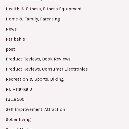
Health & Fitness, Fitness Equipment
Home & Family, Parenting
News
Paribahis
post
Product Reviews, Book Reviews
Product Reviews, Consumer Electronics
Recreation & Sports, Biking
RU – пачка 3
ru_8500
Self Improvement, Attraction
Sober living