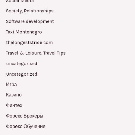
Social Media
Society, Relationships
Software development
Taxi Montenegro
thelongeststride com
Travel & Leisure, Travel Tips
uncategorised
Uncategorized
Игра
Казино
Финтех
Форекс Брокеры
Форекс Обучение