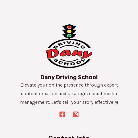
Dany Driving School
Elevate your online presence through expert
content creation and strategic social media
management. Let's tell your story effectively!