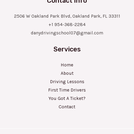
Contact Info
2506 W Oakland Park Blvd, Oakland Park, FL 33311
+1 954-368-2284
danydrivingschool07@gmail.com
Services
Home
About
Driving Lessons
First Time Drivers
You Got A Ticket?
Contact