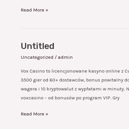
Read More »
Untitled
Untitled
Uncategorized
/
admin
Vox Casino to licencjonowane kasyno online z C
3500 gier od 60+ dostawców, bonus powitalny do
wagera i 10 kryptowalut z wypłatami w minuty. N
voxcasino – od bonusów po program VIP. Gry
Read More »