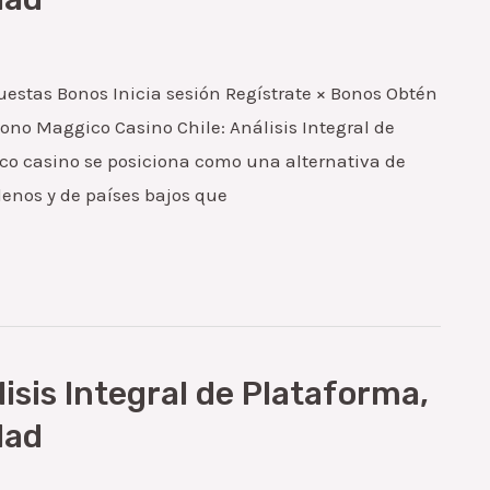
estas Bonos Inicia sesión Regístrate × Bonos Obtén
bono Maggico Casino Chile: Análisis Integral de
co casino se posiciona como una alternativa de
lenos y de países bajos que
isis Integral de Plataforma,
dad