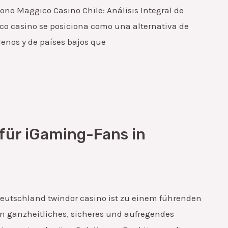
bono Maggico Casino Chile: Análisis Integral de
co casino se posiciona como una alternativa de
lenos y de países bajos que
 für iGaming-Fans in
Deutschland twindor casino ist zu einem führenden
in ganzheitliches, sicheres und aufregendes