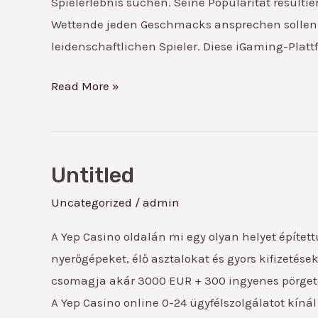
Spielerlebnis suchen. Seine Popularität resultie
in
Wettende jeden Geschmacks ansprechen sollen,
Deutschland
leidenschaftlichen Spieler. Diese iGaming-Platt
Read More »
Untitled
Untitled
Uncategorized
/
admin
A Yep Casino oldalán mi egy olyan helyet építe
nyerőgépeket, élő asztalokat és gyors kifizetések
csomagja akár 3000 EUR + 300 ingyenes pörgetés
A Yep Casino online 0-24 ügyfélszolgálatot kíná