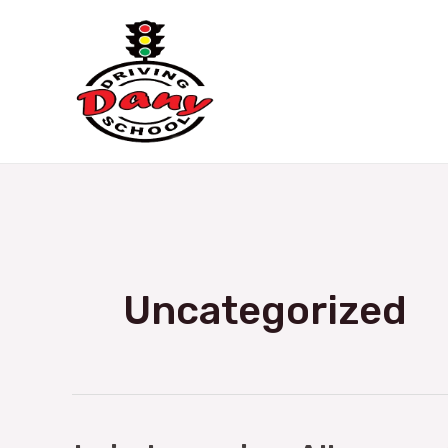
Skip
Post
to
pagination
content
Uncategorized