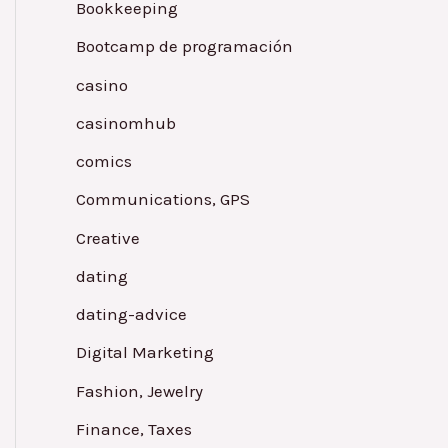
Bookkeeping
Bootcamp de programación
casino
casinomhub
comics
Communications, GPS
Creative
dating
dating-advice
Digital Marketing
Fashion, Jewelry
Finance, Taxes