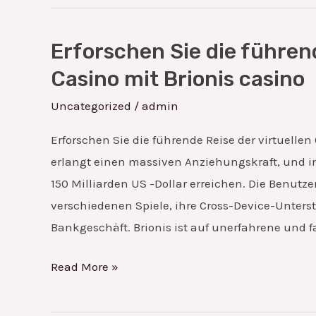
Erforschen Sie die führend
Erforschen
Sie
Casino mit Brionis casino
die
Uncategorized
/
admin
führende
Reise
Erforschen Sie die führende Reise der virtuellen
der
erlangt einen massiven Anziehungskraft, und im
virtuellen
150 Milliarden US -Dollar erreichen. Die Benutz
Casino
verschiedenen Spiele, ihre Cross-Device-Unterst
mit
Bankgeschäft. Brionis ist auf unerfahrene und
Brionis
Read More »
casino