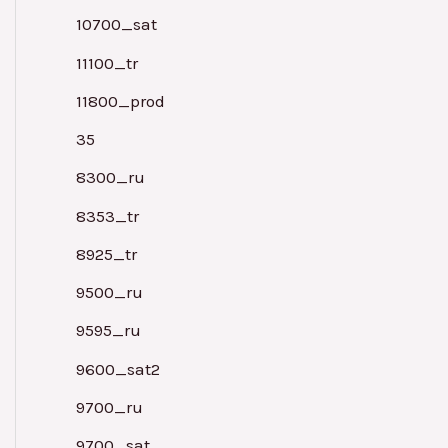
10700_sat
11100_tr
11800_prod
35
8300_ru
8353_tr
8925_tr
9500_ru
9595_ru
9600_sat2
9700_ru
9700_sat