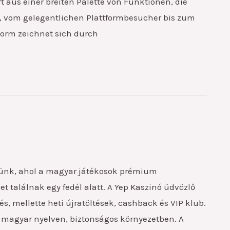
rt aus einer breiten Palette von Funktionen, die
 vom gelegentlichen Plattformbesucher bis zum
form zeichnet sich durch
ttünk, ahol a magyar játékosok prémium
et találnak egy fedél alatt. A Yep Kaszinó üdvözlő
, mellette heti újratöltések, cashback és VIP klub.
l magyar nyelven, biztonságos környezetben. A