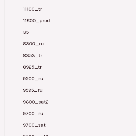
11100_tr
11800_prod
35
8300_ru
8353_tr
8925_tr
9500_ru
9595_ru
9600_sat2
9700_ru
9700_sat