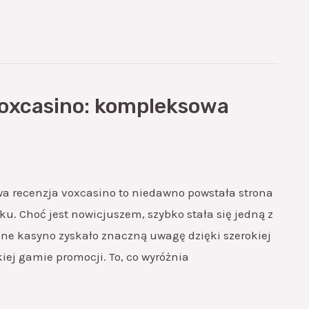
 voxcasino: kompleksowa
wa recenzja voxcasino to niedawno powstała strona
ku. Choć jest nowicjuszem, szybko stała się jedną z
alne kasyno zyskało znaczną uwagę dzięki szerokiej
iej gamie promocji. To, co wyróżnia