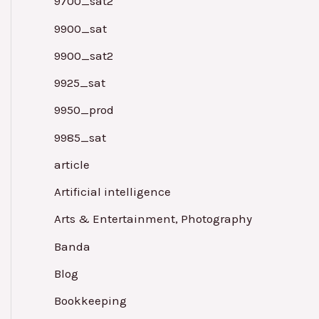
9700_sat2
9900_sat
9900_sat2
9925_sat
9950_prod
9985_sat
article
Artificial intelligence
Arts & Entertainment, Photography
Banda
Blog
Bookkeeping