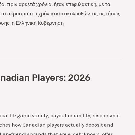
δα, πριν αρκετά χρόνια, ήταν επιφυλακτική, με το
ε το πέρασμα του χρόνου και ακολουθώντας τις τάσεις
ωσης, η Ελληνική Κυβέρνηση
anadian Players: 2026
al fit: game variety, payout reliability, responsible
ches how Canadian players actually deposit and
ian-friendly brands that are widely known, offer