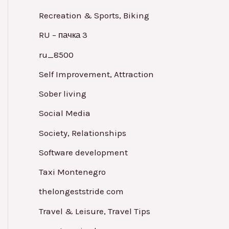
Recreation & Sports, Biking
RU – пачка 3
ru_8500
Self Improvement, Attraction
Sober living
Social Media
Society, Relationships
Software development
Taxi Montenegro
thelongeststride com
Travel & Leisure, Travel Tips