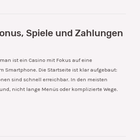
Bonus, Spiele und Zahlungen
gman ist ein Casino mit Fokus auf eine
Smartphone. Die Startseite ist klar aufgebaut:
onen sind schnell erreichbar. In den meisten
rund, nicht lange Menüs oder komplizierte Wege.