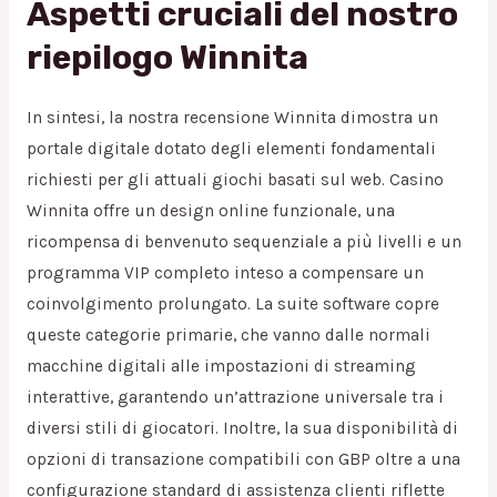
Aspetti cruciali del nostro
riepilogo Winnita
In sintesi, la nostra recensione Winnita dimostra un
portale digitale dotato degli elementi fondamentali
richiesti per gli attuali giochi basati sul web. Casino
Winnita offre un design online funzionale, una
ricompensa di benvenuto sequenziale a più livelli e un
programma VIP completo inteso a compensare un
coinvolgimento prolungato. La suite software copre
queste categorie primarie, che vanno dalle normali
macchine digitali alle impostazioni di streaming
interattive, garantendo un’attrazione universale tra i
diversi stili di giocatori. Inoltre, la sua disponibilità di
opzioni di transazione compatibili con GBP oltre a una
configurazione standard di assistenza clienti riflette