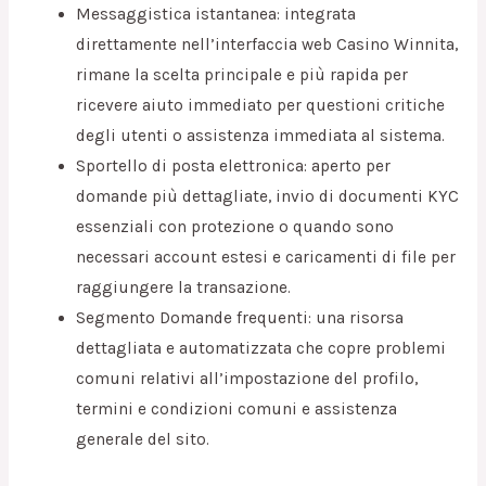
Messaggistica istantanea: integrata
direttamente nell’interfaccia web Casino Winnita,
rimane la scelta principale e più rapida per
ricevere aiuto immediato per questioni critiche
degli utenti o assistenza immediata al sistema.
Sportello di posta elettronica: aperto per
domande più dettagliate, invio di documenti KYC
essenziali con protezione o quando sono
necessari account estesi e caricamenti di file per
raggiungere la transazione.
Segmento Domande frequenti: una risorsa
dettagliata e automatizzata che copre problemi
comuni relativi all’impostazione del profilo,
termini e condizioni comuni e assistenza
generale del sito.