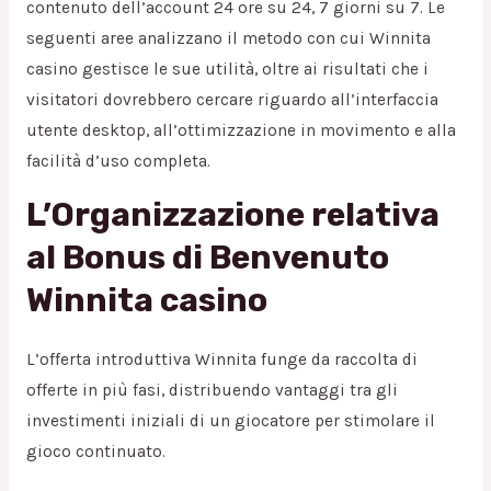
contenuto dell’account 24 ore su 24, 7 giorni su 7. Le
seguenti aree analizzano il metodo con cui Winnita
casino gestisce le sue utilità, oltre ai risultati che i
visitatori dovrebbero cercare riguardo all’interfaccia
utente desktop, all’ottimizzazione in movimento e alla
facilità d’uso completa.
L’Organizzazione relativa
al Bonus di Benvenuto
Winnita casino
L’offerta introduttiva Winnita funge da raccolta di
offerte in più fasi, distribuendo vantaggi tra gli
investimenti iniziali di un giocatore per stimolare il
gioco continuato.