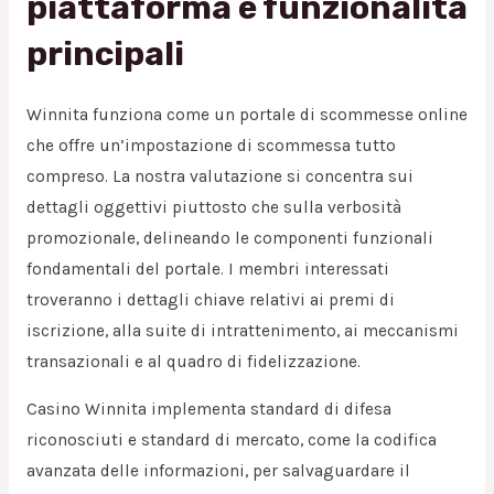
piattaforma e funzionalità
principali
Winnita funziona come un portale di scommesse online
che offre un’impostazione di scommessa tutto
compreso. La nostra valutazione si concentra sui
dettagli oggettivi piuttosto che sulla verbosità
promozionale, delineando le componenti funzionali
fondamentali del portale. I membri interessati
troveranno i dettagli chiave relativi ai premi di
iscrizione, alla suite di intrattenimento, ai meccanismi
transazionali e al quadro di fidelizzazione.
Casino Winnita implementa standard di difesa
riconosciuti e standard di mercato, come la codifica
avanzata delle informazioni, per salvaguardare il