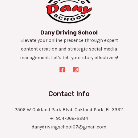
Dany Driving School
Elevate your online presence through expert
content creation and strategic social media
management. Let's tell your story effectively!
Contact Info
2506 W Oakland Park Blvd, Oakland Park, FL 33311
+1 954-368-2284
danydrivingschool07@gmail.com